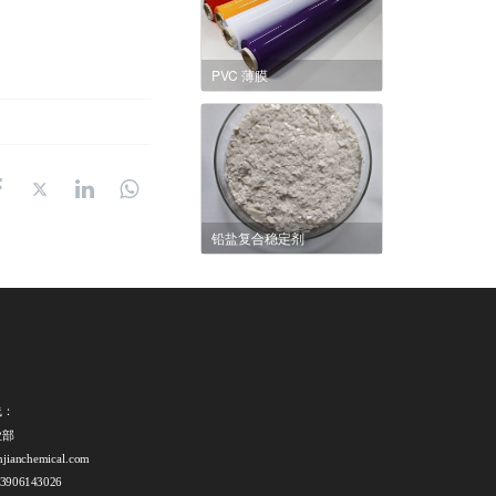
PVC 薄膜
铅盐复合稳定剂
线：
部 
njianchemical.com
906143026