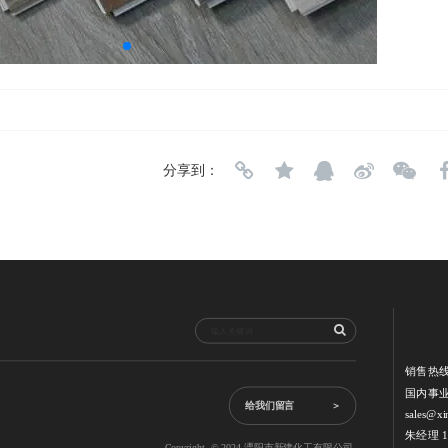
分享到：
销售热
国内事业
给我们留言             ＞
sales@xi
朱经理 13
Copyright  © 2024 溧阳市新建化工有限公司  