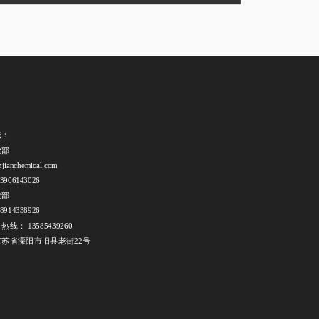
线：
部 
njianchemical.com
906143026
业部
914338926
线： 13585439260
苏省溧阳市旧县老街22号