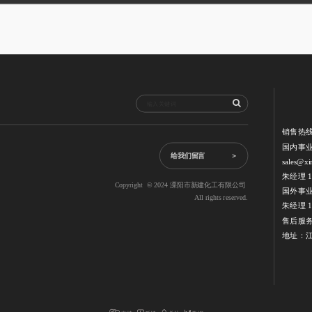
销售热
国内事业
给我们留言             ＞
sales@xi
朱经理 13
Copyright  © 2024 溧阳市新建化工有限公司  
国外事
All rights reserved.
朱经理 18
售后服务热
地址：江