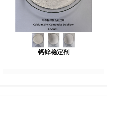
钙锌稳定剂